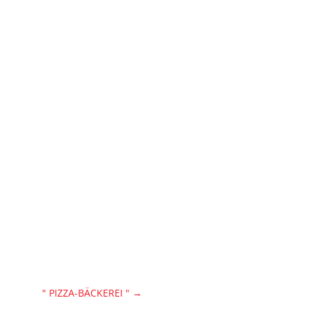
" PIZZA-BÄCKEREI "
→