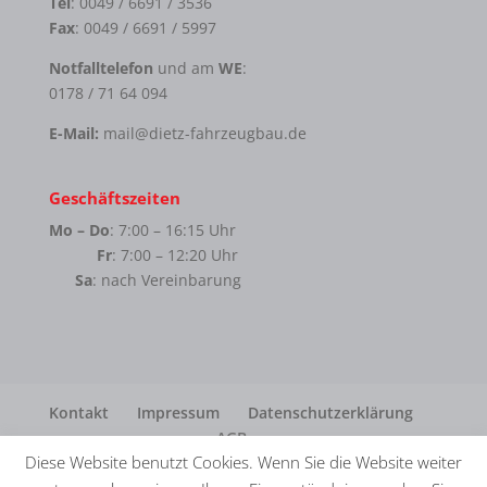
Tel
: 0049 / 6691 / 3536
Fax
: 0049 / 6691 / 5997
Notfalltelefon
und am
WE
:
0178 / 71 64 094
E-Mail:
mail@dietz-fahrzeugbau.de
Geschäftszeiten
Mo – Do
: 7:00 – 16:15 Uhr
Fr
: 7:00 – 12:20 Uhr
Sa
: nach Vereinbarung
Kontakt
Impressum
Datenschutzerklärung
AGB
Diese Website benutzt Cookies. Wenn Sie die Website weiter