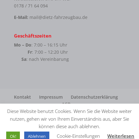
0178 / 71 64 094
E-Mail:
mail@dietz-fahrzeugbau.de
Geschäftszeiten
Mo – Do
: 7:00 – 16:15 Uhr
Fr
: 7:00 – 12:20 Uhr
Sa
: nach Vereinbarung
Kontakt
Impressum
Datenschutzerklärung
AGB
Diese Website benutzt Cookies. Wenn Sie die Website weiter
nutzen, gehen wir von Ihrem Einverständnis aus, aber Sie
können diese auch ablehnen.
© Dietz Fahrzeugbau GmbH · Realisation
in2.
Cookie-Einstellungen
Weiterlesen
Ok!
Ablehnen
MEDIENAGENTUR