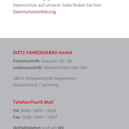
Datenschutz auf unserer Seite finden Sie hier:
Datenschutzerklärung
DIETZ FAHRZEUGBAU GmbH
Postanschrift
: Kasseler Str. 44
Lieferanschrift
: Wiederholdstraße 35b
34613 Schwalmstadt-Ziegenhain
Deutschland / Germany
Telefon/Fax/E-Mail
Tel
: 0049 / 6691 / 3536
Fax
: 0049 / 6691 / 5997
Notfalltelefon
und am
WE
: