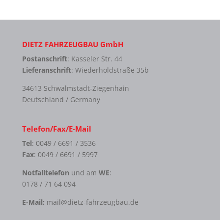
DIETZ FAHRZEUGBAU GmbH
Postanschrift
: Kasseler Str. 44
Lieferanschrift
: Wiederholdstraße 35b
34613 Schwalmstadt-Ziegenhain
Deutschland / Germany
Telefon/Fax/E-Mail
Tel
: 0049 / 6691 / 3536
Fax
: 0049 / 6691 / 5997
Notfalltelefon
und am
WE
:
0178 / 71 64 094
E-Mail:
mail@dietz-fahrzeugbau.de